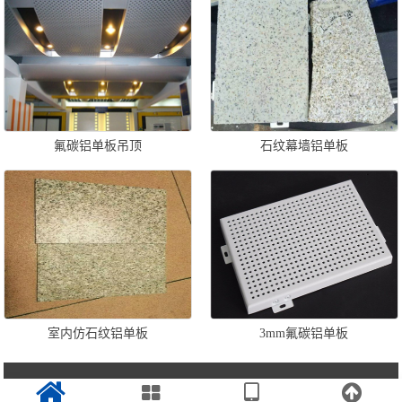
氟碳铝单板吊顶
石纹幕墙铝单板
室内仿石纹铝单板
3mm氟碳铝单板