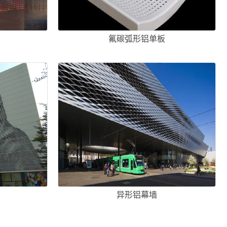
氟碳弧形铝单板
异形铝幕墙