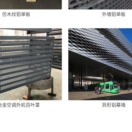
仿木纹铝单板
外墙铝单板
合金空调外机百叶罩
异形铝幕墙