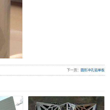
下一页：
圆形冲孔铝单板